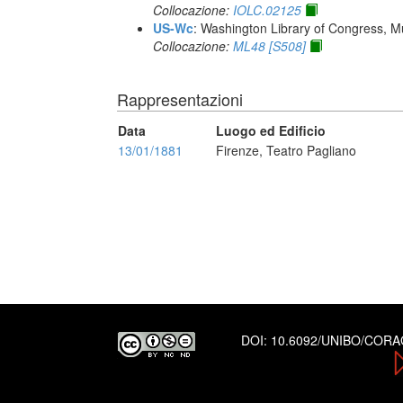
Collocazione:
IOLC.02125
US-Wc
: Washington Library of Congress, Mu
Collocazione:
ML48 [S508]
Rappresentazioni
Data
Luogo ed Edificio
13/01/1881
Firenze, Teatro Pagliano
DOI:
10.6092/UNIBO/COR