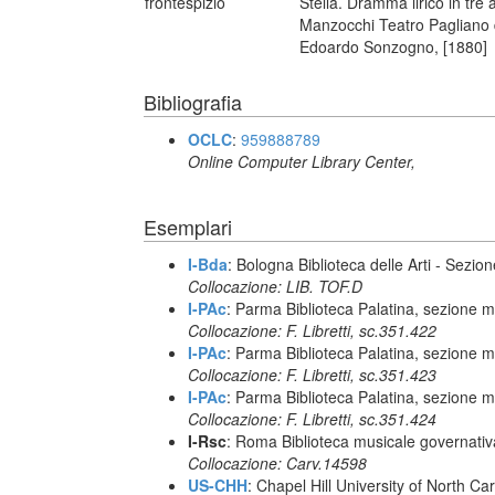
frontespizio
Stella. Dramma lirico in tre
Manzocchi Teatro Pagliano d
Edoardo Sonzogno, [1880]
Bibliografia
OCLC
:
959888789
Online Computer Library Center,
Esemplari
I-Bda
: Bologna Biblioteca delle Arti - Sezio
Collocazione: LIB. TOF.D
I-PAc
: Parma Biblioteca Palatina, sezione m
Collocazione: F. Libretti, sc.351.422
I-PAc
: Parma Biblioteca Palatina, sezione m
Collocazione: F. Libretti, sc.351.423
I-PAc
: Parma Biblioteca Palatina, sezione m
Collocazione: F. Libretti, sc.351.424
I-Rsc
: Roma Biblioteca musicale governativa
Collocazione: Carv.14598
US-CHH
: Chapel Hill University of North Car