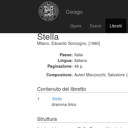
Corago
Opere
Eventi
Libretti
Stella
Milano, Edoardo Sonzogno, [1880]
Paese:
Italia
Lingua:
italiano
Paginazione:
46 p.
Compositore:
Auteri Manzocchi, Salvatore 
Contenuto del libretto
1
Stella
dramma lirico
Struttura