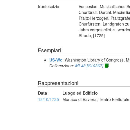
frontespizio
Venceslao. Musicalisches 
Churfürstl. Durchl. Maximil
Pfaltz-Herzogen, Pfaltzgra
Churfürsten, Landgrafen zu
Jahrs vorgestellet zu werd
Straub, [1725]
Esemplari
US-Wc
: Washington Library of Congress, Mu
Collocazione:
ML48 [S10367]
Rappresentazioni
Data
Luogo ed Edificio
12/10/1725
Monaco di Baviera, Teatro Elettorale