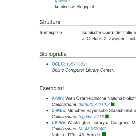
gewinnt
komisches Singspiel
Struttura
frontespizio
Komische Opern der Italie
J. C. Bock. 2. Zweyter Theil.
Bibliografia
OCLC
:
165716521
Online Computer Library Center,
Esemplari
A-Wn
: Wien Österreichische Nationalbibliot
Collocazione:
392620-A.210,2
D-Mbs
: München Bayerische Staatsbiblioth
Collocazione:
Slg.Her 2716
US-Wc
: Washington Library of Congress, Mu
Collocazione:
ML48 [S7040]
Note: p. [79]-146: Armide