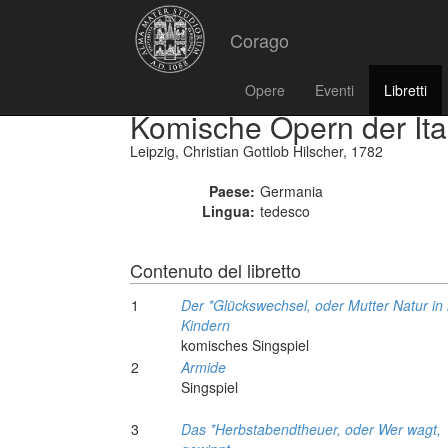
Corago
Opere
Eventi
Libretti
Komische Opern der Ital
Leipzig, Christian Gottlob Hilscher, 1782
Paese:
Germania
Lingua:
tedesco
Contenuto del libretto
1
Der *Glückswechsel, oder Mutter Natur in 
Kindern
komisches Singspiel
2
Armide
Singspiel
3
Das *Herbstabendtheuer, oder Wer wagt,