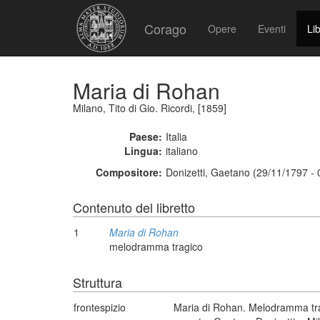
Corago
Opere
Eventi
Lib
Maria di Rohan
Milano, Tito di Gio. Ricordi, [1859]
Paese:
Italia
Lingua:
italiano
Compositore:
Donizetti, Gaetano (29/11/1797 -
Contenuto del libretto
1
Maria di Rohan
melodramma tragico
Struttura
frontespizio
Maria di Rohan. Melodramma trag