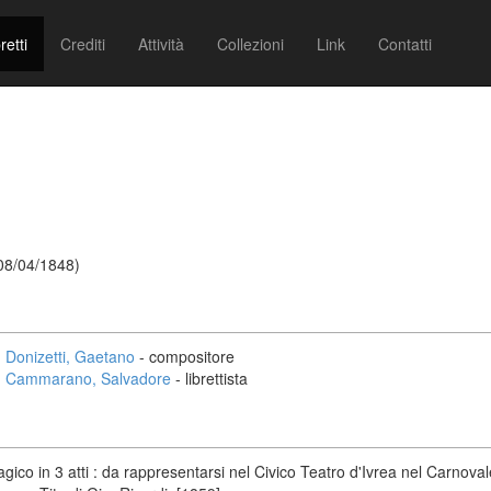
retti
Crediti
Attività
Collezioni
Link
Contatti
 08/04/1848)
Donizetti, Gaetano
- compositore
Cammarano, Salvadore
- librettista
ico in 3 atti : da rappresentarsi nel Civico Teatro d'Ivrea nel Carno