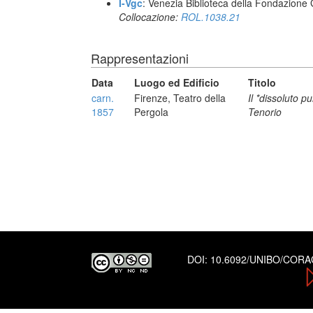
I-Vgc
: Venezia Biblioteca della Fondazione 
Collocazione:
ROL.1038.21
Rappresentazioni
Data
Luogo ed Edificio
Titolo
carn.
Firenze, Teatro della
Il *dissoluto p
1857
Pergola
Tenorio
DOI:
10.6092/UNIBO/COR