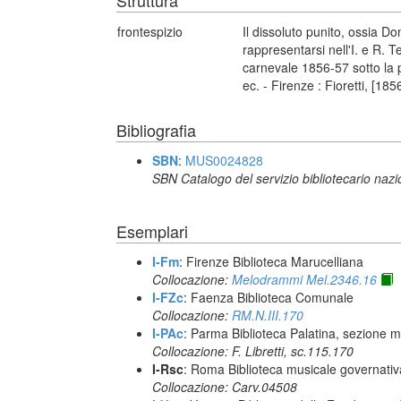
Struttura
frontespizio
Il dissoluto punito, ossia D
rappresentarsi nell'I. e R. T
carnevale 1856-57 sotto la 
ec. - Firenze : Fioretti, [185
Bibliografia
SBN
:
MUS0024828
SBN Catalogo del servizio bibliotecario naz
Esemplari
I-Fm
: Firenze Biblioteca Marucelliana
Collocazione:
Melodrammi Mel.2346.16
I-FZc
: Faenza Biblioteca Comunale
Collocazione:
RM.N.III.170
I-PAc
: Parma Biblioteca Palatina, sezione m
Collocazione: F. Libretti, sc.115.170
I-Rsc
: Roma Biblioteca musicale governativa
Collocazione: Carv.04508