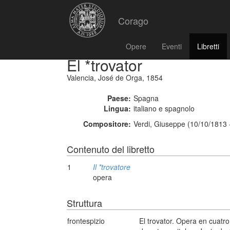
Corago
Opere
Eventi
Libretti
El *trovator
Valencia, José de Orga, 1854
Paese:
Spagna
Lingua:
italiano e spagnolo
Compositore:
Verdi, Giuseppe (10/10/1813 
Contenuto del libretto
1
Il *trovatore
opera
Struttura
frontespizio
El trovator. Opera en cuatro