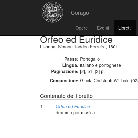
Corago
Opere
Eventi
Libretti
Orfeo ed Euridice
Lisbona, Simone Taddeo Ferreira, 1801
Paese:
Portogallo
Lingua:
italiano e portoghese
Paginazione:
[2], 51, [3] p.
Compositore:
Gluck, Christoph Willibald (0
Contenuto del libretto
1
Orfeo ed Euridice
dramma per musica