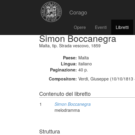
Corago
Opere
Eventi
Libretti
Simon Boccanegra
Malta, tip. Strada vescovo, 1859
Paese:
Malta
Lingua:
italiano
Paginazione:
40 p.
Compositore:
Verdi, Giuseppe (10/10/1813 
Contenuto del libretto
1
Simon Boccanegra
melodramma
Struttura