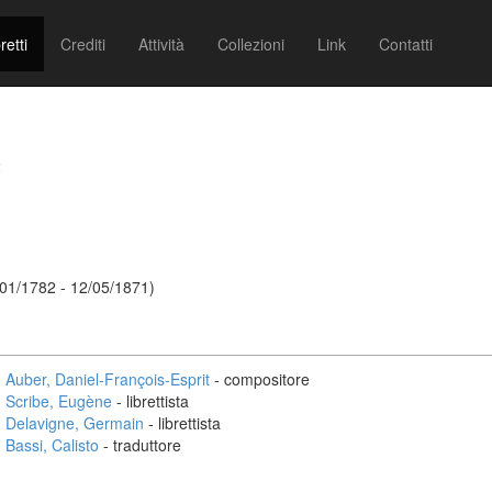
retti
Crediti
Attività
Collezioni
Link
Contatti
2
/01/1782 - 12/05/1871)
Auber, Daniel-François-Esprit
- compositore
Scribe, Eugène
- librettista
Delavigne, Germain
- librettista
Bassi, Calisto
- traduttore