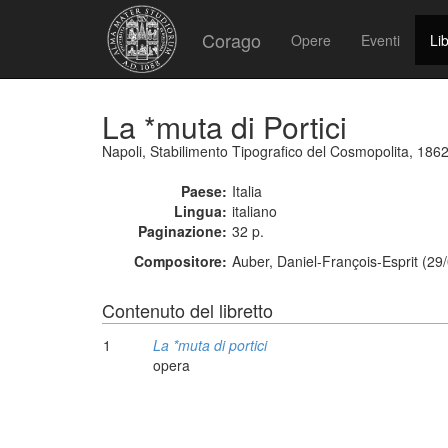
Corago
Opere
Eventi
Lib
La *muta di Portici
Napoli, Stabilimento Tipografico del Cosmopolita, 186
Paese:
Italia
Lingua:
italiano
Paginazione:
32 p.
Compositore:
Auber, Daniel-François-Esprit (29
Contenuto del libretto
1
La *muta di portici
opera