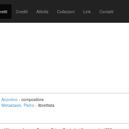
retti
Crediti
Attività
Collezioni
Link
Contatti
Anonimo
- compositore
Metastasio, Pietro
- librettista