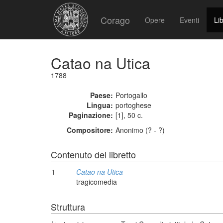
Corago
Opere
Eventi
Lib
Catao na Utica
1788
Paese:
Portogallo
Lingua:
portoghese
Paginazione:
[1], 50 c.
Compositore:
Anonimo (? - ?)
Contenuto del libretto
1
Catao na Utica
tragicomedia
Struttura