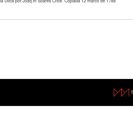
 na Utica por Joaq.m Soares Crice. Copiada 12 marco de 1788