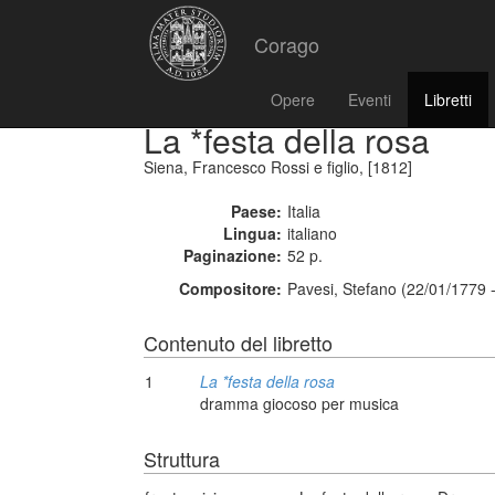
Corago
Opere
Eventi
Libretti
La *festa della rosa
Siena, Francesco Rossi e figlio, [1812]
Paese:
Italia
Lingua:
italiano
Paginazione:
52 p.
Compositore:
Pavesi, Stefano (22/01/1779 
Contenuto del libretto
1
La *festa della rosa
dramma giocoso per musica
Struttura