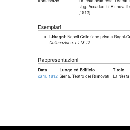
frontespizio
La festa della rosa. Dramma
sigg. Accademici Rinnovati n
[1812]
Esemplari
I-Nragni
: Napoli Collezione privata Ragni-
Collocazione: L113.12
Rappresentazioni
Data
Luogo ed Edificio
Titolo
carn. 1812
Siena, Teatro dei Rinnovati
La *festa