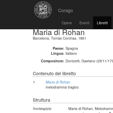
Corago
Opere
Eventi
Libretti
Maria di Rohan
Barcelona, Tomàs Corchas, 1861
Paese:
Spagna
Lingua:
italiano
Compositore:
Donizetti, Gaetano (29/11/17
Contenuto del libretto
1
Maria di Rohan
melodramma tragico
Struttura
frontespizio
Maria di Rohan. Melodramma 