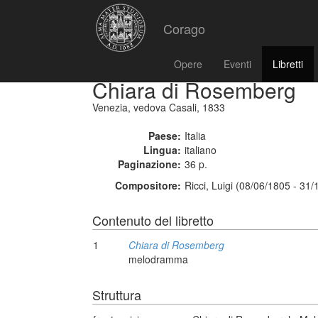
Corago
Opere
Eventi
Libretti
Chiara di Rosemberg
Venezia, vedova Casali, 1833
Paese:
Italia
Lingua:
italiano
Paginazione:
36 p.
Compositore:
Ricci, Luigi (08/06/1805 - 31
Contenuto del libretto
1
Chiara di Rosemberg
melodramma
Struttura