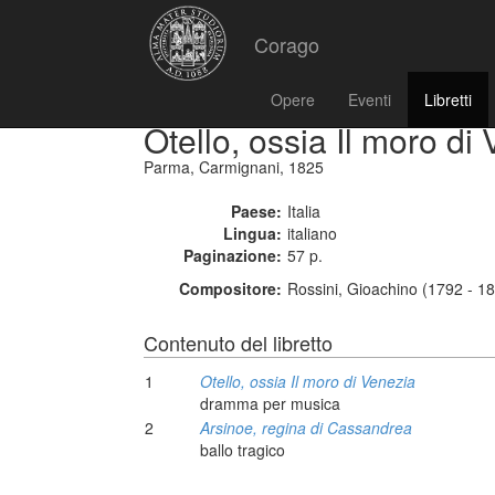
Corago
Opere
Eventi
Libretti
Otello, ossia Il moro di
Parma, Carmignani, 1825
Paese:
Italia
Lingua:
italiano
Paginazione:
57 p.
Compositore:
Rossini, Gioachino (1792 - 1
Contenuto del libretto
1
Otello, ossia Il moro di Venezia
dramma per musica
2
Arsinoe, regina di Cassandrea
ballo tragico