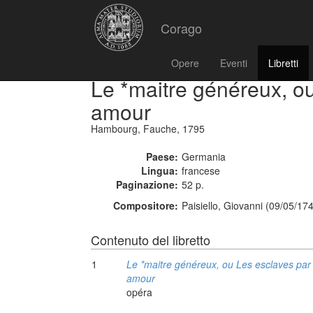
Corago
Opere
Eventi
Libretti
Le *maitre généreux, o
amour
Hambourg, Fauche, 1795
Paese:
Germania
Lingua:
francese
Paginazione:
52 p.
Compositore:
Paisiello, Giovanni (09/05/17
Contenuto del libretto
1
Le *maitre généreux, ou Les esclaves par
amour
opéra