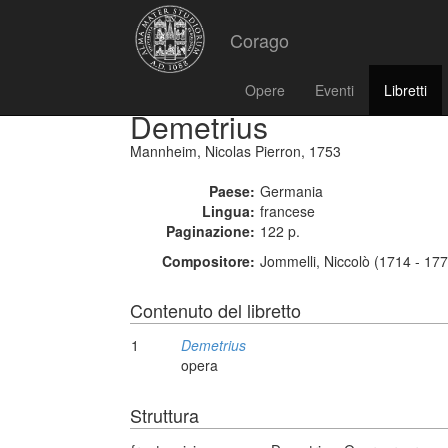
Corago
Opere
Eventi
Libretti
Demetrius
Mannheim, Nicolas Pierron, 1753
Paese:
Germania
Lingua:
francese
Paginazione:
122 p.
Compositore:
Jommelli, Niccolò (1714 - 17
Contenuto del libretto
1
Demetrius
opera
Struttura