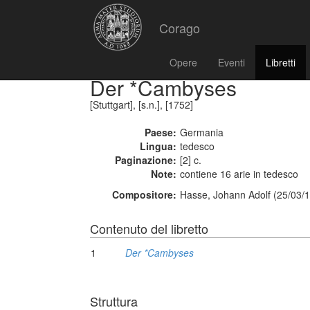
Corago
Opere
Eventi
Libretti
Der *Cambyses
[Stuttgart], [s.n.], [1752]
Paese:
Germania
Lingua:
tedesco
Paginazione:
[2] c.
Note:
contiene 16 arie in tedesco
Compositore:
Hasse, Johann Adolf (25/03/1
Contenuto del libretto
1
Der *Cambyses
Struttura