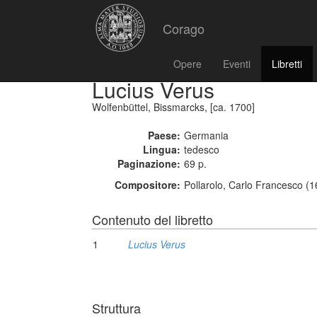
Corago
Opere
Eventi
Libretti
Lucius Verus
Wolfenbüttel, Bissmarcks, [ca. 1700]
Paese:
Germania
Lingua:
tedesco
Paginazione:
69 p.
Compositore:
Pollarolo, Carlo Francesco (
Contenuto del libretto
1
Lucius Verus
Struttura