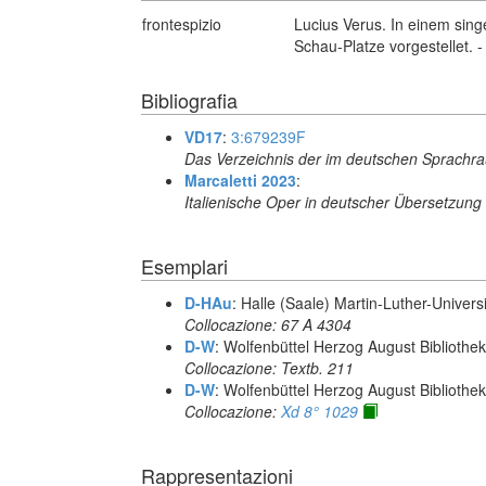
frontespizio
Lucius Verus. In einem si
Schau-Platze vorgestellet. -
Bibliografia
VD17
:
3:679239F
Das Verzeichnis der im deutschen Sprachr
Marcaletti 2023
:
Italienische Oper in deutscher Übersetzung
Esemplari
D-HAu
: Halle (Saale) Martin-Luther-Univers
Collocazione: 67 A 4304
D-W
: Wolfenbüttel Herzog August Biblioth
Collocazione: Textb. 211
D-W
: Wolfenbüttel Herzog August Biblioth
Collocazione:
Xd 8° 1029
Rappresentazioni