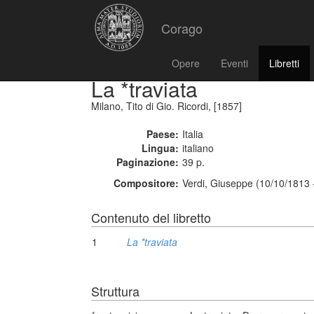
Corago
Opere
Eventi
Libretti
La *traviata
Milano, Tito di Gio. Ricordi, [1857]
Paese:
Italia
Lingua:
italiano
Paginazione:
39 p.
Compositore:
Verdi, Giuseppe (10/10/1813 
Contenuto del libretto
1
La *traviata
Struttura