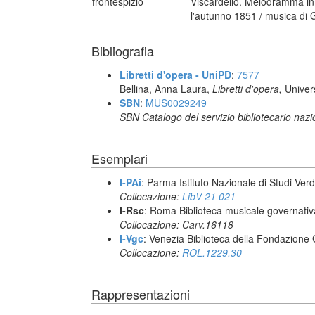
frontespizio
Viscardello. Melodramma in 
l'autunno 1851 / musica di G
Bibliografia
Libretti d'opera - UniPD
:
7577
Bellina, Anna Laura,
Libretti d'opera,
Univer
SBN
:
MUS0029249
SBN Catalogo del servizio bibliotecario naz
Esemplari
I-PAi
: Parma Istituto Nazionale di Studi Verd
Collocazione:
LibV 21 021
I-Rsc
: Roma Biblioteca musicale governativa
Collocazione: Carv.16118
I-Vgc
: Venezia Biblioteca della Fondazione 
Collocazione:
ROL.1229.30
Rappresentazioni