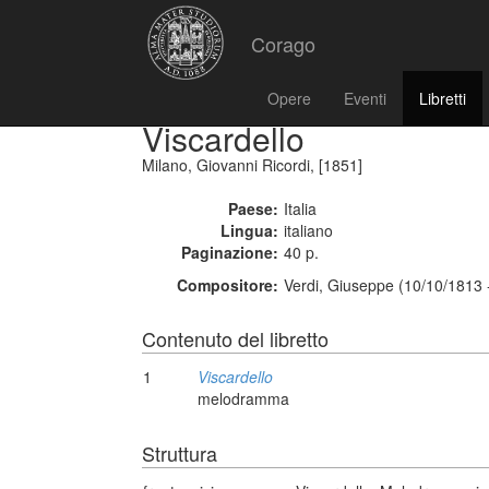
Corago
Opere
Eventi
Libretti
Viscardello
Milano, Giovanni Ricordi, [1851]
Paese:
Italia
Lingua:
italiano
Paginazione:
40 p.
Compositore:
Verdi, Giuseppe (10/10/1813 
Contenuto del libretto
1
Viscardello
melodramma
Struttura