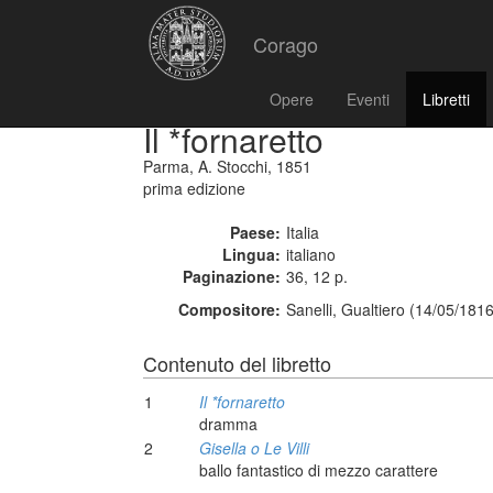
Corago
Opere
Eventi
Libretti
Il *fornaretto
Parma, A. Stocchi, 1851
prima edizione
Paese:
Italia
Lingua:
italiano
Paginazione:
36, 12 p.
Compositore:
Sanelli, Gualtiero (14/05/181
Contenuto del libretto
1
Il *fornaretto
dramma
2
Gisella o Le Villi
ballo fantastico di mezzo carattere