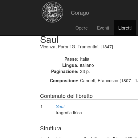
Corago
Opere
Eventi
Libretti
Saul
Vicenza, Paroni G. Tramontini, [1847]
Paese:
Italia
Lingua:
italiano
Paginazione:
23 p.
Compositore:
Canneti, Francesco (1807 - 
Contenuto del libretto
1
Saul
tragedia lirica
Struttura