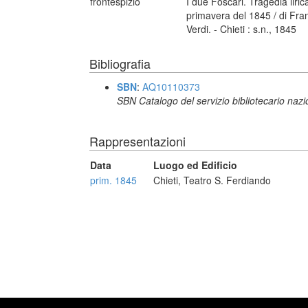
frontespizio
I due Foscari. Tragedia liric
primavera del 1845 / di Fr
Verdi. - Chieti : s.n., 1845
Bibliografia
SBN
:
AQ10110373
SBN Catalogo del servizio bibliotecario naz
Rappresentazioni
Data
Luogo ed Edificio
prim. 1845
Chieti, Teatro S. Ferdiando