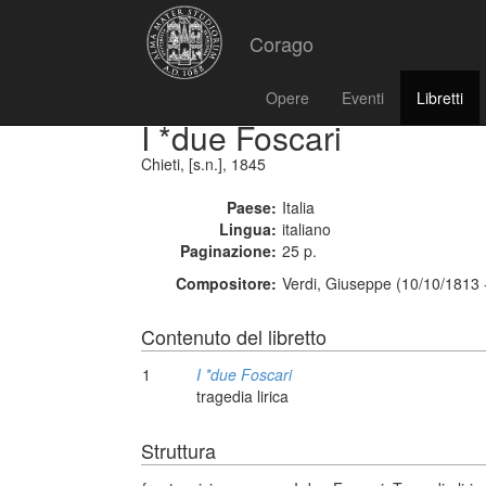
Corago
Opere
Eventi
Libretti
I *due Foscari
Chieti, [s.n.], 1845
Paese:
Italia
Lingua:
italiano
Paginazione:
25 p.
Compositore:
Verdi, Giuseppe (10/10/1813 
Contenuto del libretto
1
I *due Foscari
tragedia lirica
Struttura