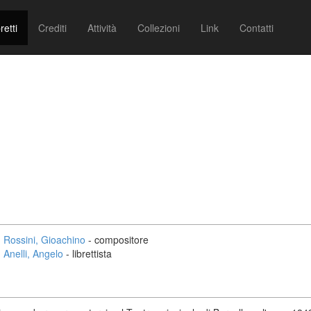
retti
Crediti
Attività
Collezioni
Link
Contatti
Rossini, Gioachino
- compositore
Anelli, Angelo
- librettista