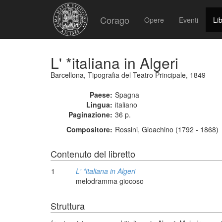
Corago
Opere
Eventi
Lib
L' *italiana in Algeri
Barcellona, Tipografia del Teatro Principale, 1849
Paese:
Spagna
Lingua:
italiano
Paginazione:
36 p.
Compositore:
Rossini, Gioachino (1792 - 1868)
Contenuto del libretto
1
L' *italiana in Algeri
melodramma giocoso
Struttura