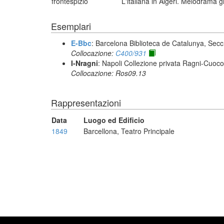
frontespizio
L'italiana in Algeri. Melodrama g
Esemplari
E-Bbc
: Barcelona Biblioteca de Catalunya, Sec
Collocazione:
C400/931
I-Nragni
: Napoli Collezione privata Ragni-Cuoco
Collocazione: Ros09.13
Rappresentazioni
Data
Luogo ed Edificio
1849
Barcellona, Teatro Principale