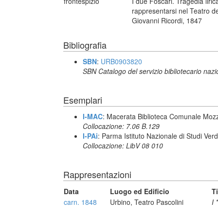
frontespizio
I due Foscari. Tragedia liri
rappresentarsi nel Teatro de'
Giovanni Ricordi, 1847
Bibliografia
SBN
:
URB0903820
SBN Catalogo del servizio bibliotecario naz
Esemplari
I-MAC
: Macerata Biblioteca Comunale Mozz
Collocazione: 7.06 B.129
I-PAi
: Parma Istituto Nazionale di Studi Verd
Collocazione: LibV 08 010
Rappresentazioni
Data
Luogo ed Edificio
T
carn. 1848
Urbino, Teatro Pascolini
I 