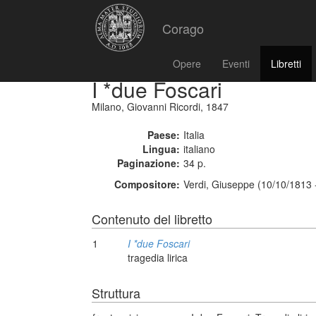
Corago
Opere
Eventi
Libretti
I *due Foscari
Milano, Giovanni Ricordi, 1847
Paese:
Italia
Lingua:
italiano
Paginazione:
34 p.
Compositore:
Verdi, Giuseppe (10/10/1813 
Contenuto del libretto
1
I *due Foscari
tragedia lirica
Struttura