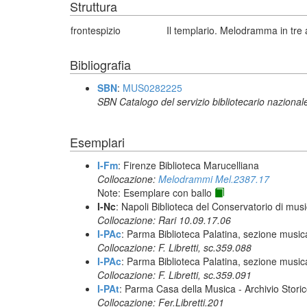
Struttura
frontespizio
Il templario. Melodramma in tre a
Bibliografia
SBN
:
MUS0282225
SBN Catalogo del servizio bibliotecario nazional
Esemplari
I-Fm
: Firenze Biblioteca Marucelliana
Collocazione:
Melodrammi Mel.2387.17
Note: Esemplare con ballo
I-Nc
: Napoli Biblioteca del Conservatorio di musi
Collocazione: Rari 10.09.17.06
I-PAc
: Parma Biblioteca Palatina, sezione music
Collocazione: F. Libretti, sc.359.088
I-PAc
: Parma Biblioteca Palatina, sezione music
Collocazione: F. Libretti, sc.359.091
I-PAt
: Parma Casa della Musica - Archivio Stori
Collocazione: Fer.Libretti.201