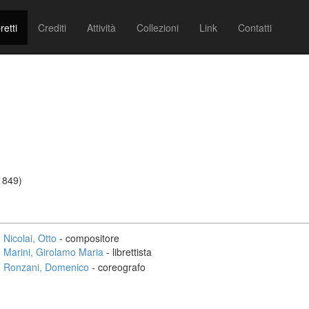
retti
Crediti
Attività
Collezioni
Link
Contatti
/1849)
Nicolai, Otto
- compositore
Marini, Girolamo Maria
- librettista
Ronzani, Domenico
- coreografo