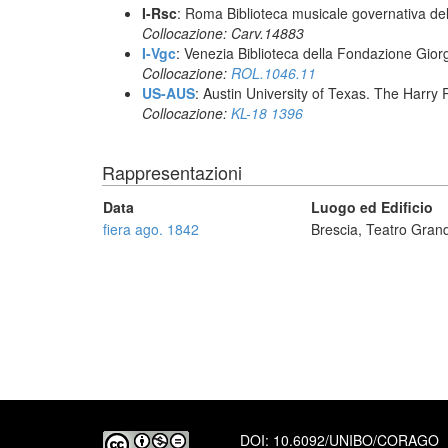
I-Rsc
: Roma Biblioteca musicale governativa del
Collocazione: Carv.14883
I-Vgc
: Venezia Biblioteca della Fondazione Giorg
Collocazione:
ROL.1046.11
US-AUS
: Austin University of Texas. The Har
Collocazione:
KL-18 1396
Rappresentazioni
Data
Luogo ed Edificio
fiera ago. 1842
Brescia, Teatro Gran
DOI:
10.6092/UNIBO/CORAGO