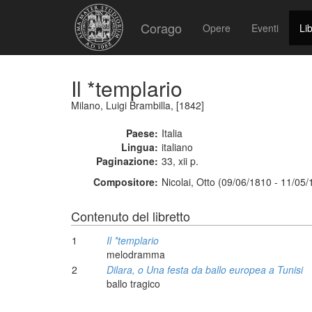
Corago
Opere
Eventi
Lib
Il *templario
Milano, Luigi Brambilla, [1842]
Paese:
Italia
Lingua:
italiano
Paginazione:
33, xii p.
Compositore:
Nicolai, Otto (09/06/1810 - 11/05
Contenuto del libretto
1
Il *templario
melodramma
2
Dilara, o Una festa da ballo europea a Tunisi
ballo tragico