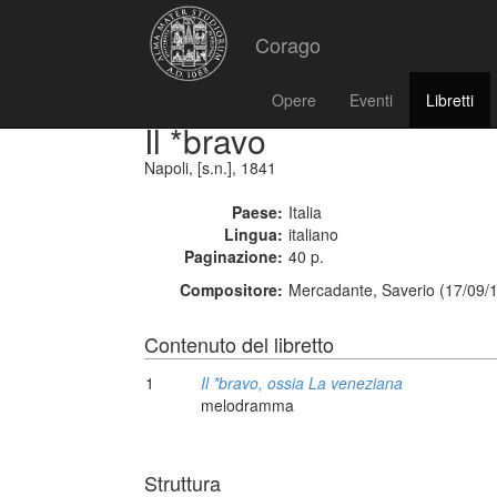
Corago
Opere
Eventi
Libretti
Il *bravo
Napoli, [s.n.], 1841
Paese:
Italia
Lingua:
italiano
Paginazione:
40 p.
Compositore:
Mercadante, Saverio (17/09/
Contenuto del libretto
1
Il *bravo, ossia La veneziana
melodramma
Struttura