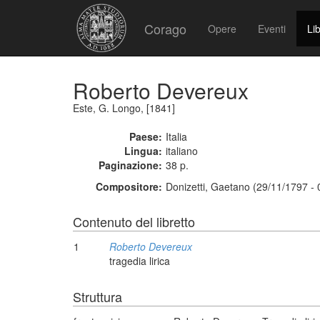
Corago
Opere
Eventi
Lib
Roberto Devereux
Este, G. Longo, [1841]
Paese:
Italia
Lingua:
italiano
Paginazione:
38 p.
Compositore:
Donizetti, Gaetano (29/11/1797 -
Contenuto del libretto
1
Roberto Devereux
tragedia lirica
Struttura