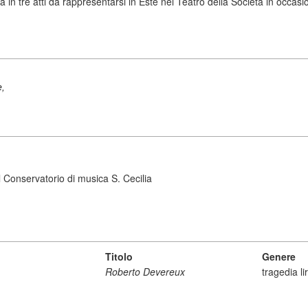
 in tre atti da rappresentarsi in Este nel Teatro della Società in occasio
e,
 Conservatorio di musica S. Cecilia
Titolo
Genere
Roberto Devereux
tragedia li