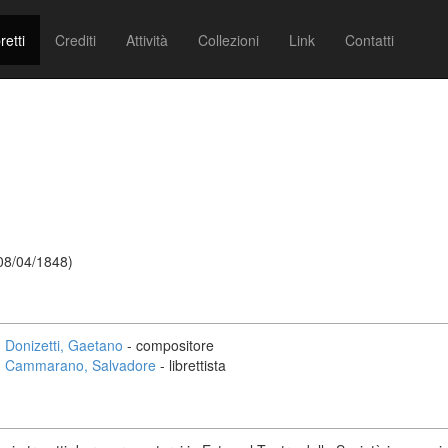
retti
Crediti
Attività
Collezioni
Link
Contatti
 08/04/1848)
Donizetti, Gaetano
- compositore
Cammarano, Salvadore
- librettista