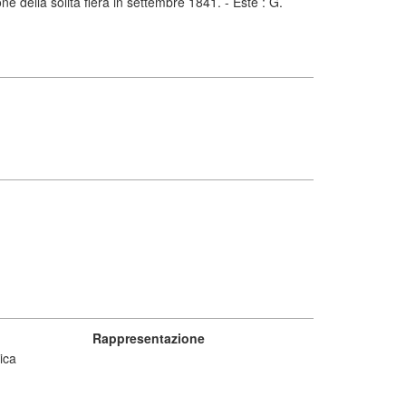
ne della solita fiera in settembre 1841. - Este : G.
Rappresentazione
rica