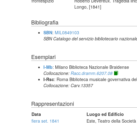
frontespizio
Roberto Devereux. Tragedia lirica
Longo, [1841]
Bibliografia
SBN
:
MIL0849103
SBN Catalogo del servizio bibliotecario nazional
Esemplari
I-Mb
: Milano Biblioteca Nazionale Braidense
Collocazione:
Racc.dramm.6207.08
I-Rsc
: Roma Biblioteca musicale governativa del
Collocazione: Carv.13357
Rappresentazioni
Data
Luogo ed Edificio
fiera set. 1841
Este, Teatro della Società