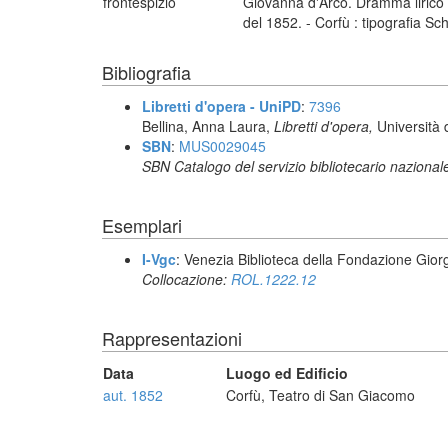
frontespizio
Giovanna d'Arco. Dramma lirico 
del 1852. - Corfù : tipografia Sc
Bibliografia
Libretti d'opera - UniPD
:
7396
Bellina, Anna Laura,
Libretti d'opera,
Università 
SBN
:
MUS0029045
SBN Catalogo del servizio bibliotecario nazional
Esemplari
I-Vgc
: Venezia Biblioteca della Fondazione Giorg
Collocazione:
ROL.1222.12
Rappresentazioni
Data
Luogo ed Edificio
aut. 1852
Corfù, Teatro di San Giacomo