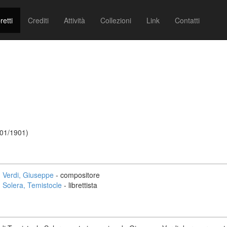
retti
Crediti
Attività
Collezioni
Link
Contatti
/01/1901)
Verdi, Giuseppe
- compositore
Solera, Temistocle
- librettista