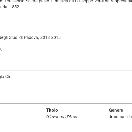
di Temistocle Solera posto in musica da Giuseppe Verdi da rappresenta
heria, 1852
degli Studi di Padova, 2013-2015
e,
io Cini
Titolo
Genere
Giovanna d'Arco
dramma liri