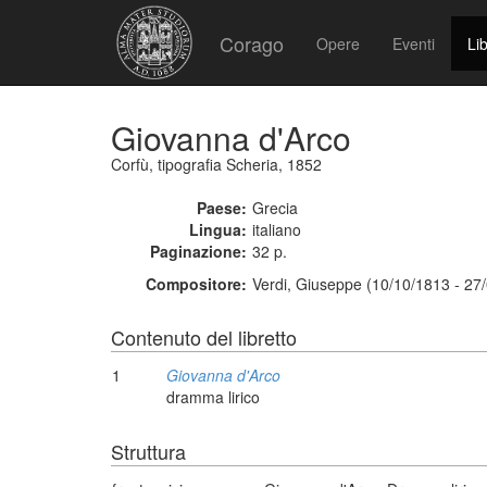
Corago
Opere
Eventi
Lib
Giovanna d'Arco
Corfù, tipografia Scheria, 1852
Paese:
Grecia
Lingua:
italiano
Paginazione:
32 p.
Compositore:
Verdi, Giuseppe (10/10/1813 - 27
Contenuto del libretto
1
Giovanna d'Arco
dramma lirico
Struttura