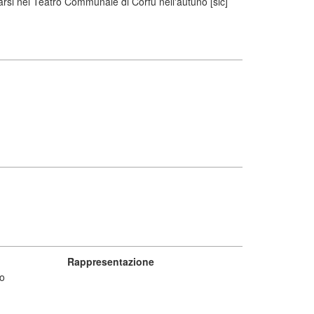
rsi nel Teatro Communale di Corfù nell'autuno [sic]
Rappresentazione
co