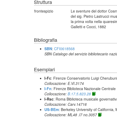
Struttura
frontespizio
Le sventure del dottor Cosmo
del sig. Pietro Lastrucci mu
la prima volta nella quaresim
Galletti e Cocci, 1882
Bibliografia
SBN
:
CFI0618568
SBN Catalogo del servizio bibliotecario naz
Esemplari
I-Fc
: Firenze Conservatorio Luigi Cherubun
Collocazione: E.VI.3174
I-Fn
: Firenze Biblioteca Nazionale Centrale
Collocazione:
B.17.5.823.28
I-Rsc
: Roma Biblioteca musicale governativa
Collocazione: Carv.14716
US-BEm
: Berkeley University of California,
Collocazione: ML48 .I7 no.3057