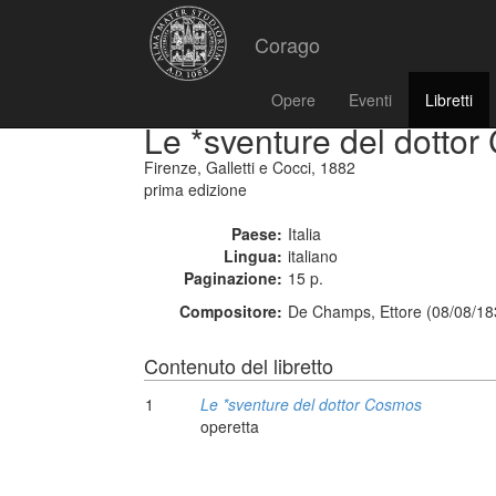
Corago
Opere
Eventi
Libretti
Le *sventure del dotto
Firenze, Galletti e Cocci, 1882
prima edizione
Paese:
Italia
Lingua:
italiano
Paginazione:
15 p.
Compositore:
De Champs, Ettore (08/08/18
Contenuto del libretto
1
Le *sventure del dottor Cosmos
operetta