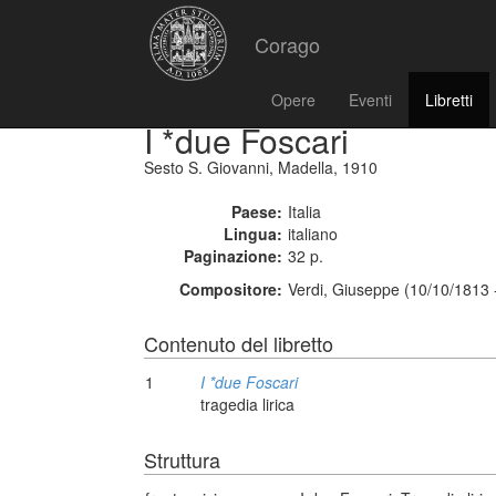
Corago
Opere
Eventi
Libretti
I *due Foscari
Sesto S. Giovanni, Madella, 1910
Paese:
Italia
Lingua:
italiano
Paginazione:
32 p.
Compositore:
Verdi, Giuseppe (10/10/1813 
Contenuto del libretto
1
I *due Foscari
tragedia lirica
Struttura