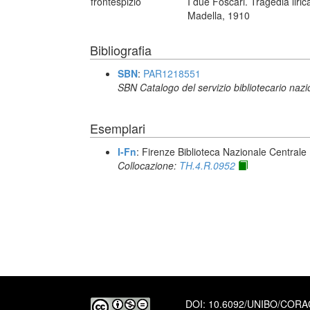
frontespizio
I due Foscari. Tragedia liri
Madella, 1910
Bibliografia
SBN
:
PAR1218551
SBN Catalogo del servizio bibliotecario naz
Esemplari
I-Fn
: Firenze Biblioteca Nazionale Centrale
Collocazione:
TH.4.R.0952
DOI:
10.6092/UNIBO/COR