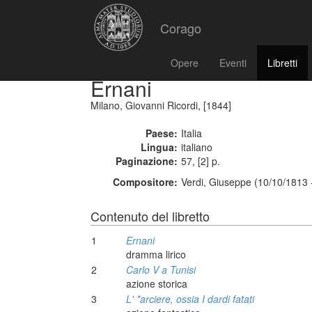
Corago
Opere
Eventi
Libretti
Ernani
Milano, Giovanni Ricordi, [1844]
Paese:
Italia
Lingua:
italiano
Paginazione:
57, [2] p.
Compositore:
Verdi, Giuseppe (10/10/1813 
Contenuto del libretto
1
Ernani
dramma lirico
2
Carlo V a Tunisi
azione storica
3
L' *arciere, ossia I dardi fatati