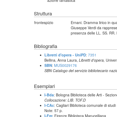
azione fantastica
Struttura
frontespizio
Ernani. Dramma lirico in qu
Giuseppe Verdi da rappresen
presenza delle LL. SS. RR. 
Bibliografia
Libretti d'opera - UniPD
:
7351
Bellina, Anna Laura,
Libretti d'opera,
Univer
SBN
:
MUS0029176
SBN Catalogo del servizio bibliotecario naz
Esemplari
I-Bda
: Bologna Biblioteca delle Arti - Sezio
Collocazione: LIB. TOF.D
I-CAc
: Cagliari Biblioteca comunale di studi 
Note: 57 p.
I-Fm
: Firenze Biblioteca Marucelliana