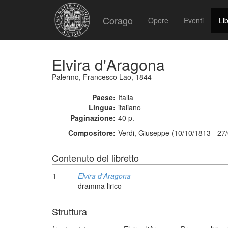
Corago
Opere
Eventi
Lib
Elvira d'Aragona
Palermo, Francesco Lao, 1844
Paese:
Italia
Lingua:
italiano
Paginazione:
40 p.
Compositore:
Verdi, Giuseppe (10/10/1813 - 27
Contenuto del libretto
1
Elvira d'Aragona
dramma lirico
Struttura