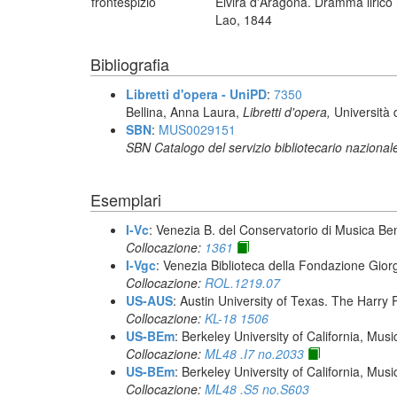
frontespizio
Elvira d'Aragona. Dramma lirico 
Lao, 1844
Bibliografia
Libretti d'opera - UniPD
:
7350
Bellina, Anna Laura,
Libretti d'opera,
Università 
SBN
:
MUS0029151
SBN Catalogo del servizio bibliotecario nazional
Esemplari
I-Vc
: Venezia B. del Conservatorio di Musica Be
Collocazione:
1361
I-Vgc
: Venezia Biblioteca della Fondazione Giorg
Collocazione:
ROL.1219.07
US-AUS
: Austin University of Texas. The Har
Collocazione:
KL-18 1506
US-BEm
: Berkeley University of California, Mus
Collocazione:
ML48 .I7 no.2033
US-BEm
: Berkeley University of California, Mus
Collocazione:
ML48 .S5 no.S603