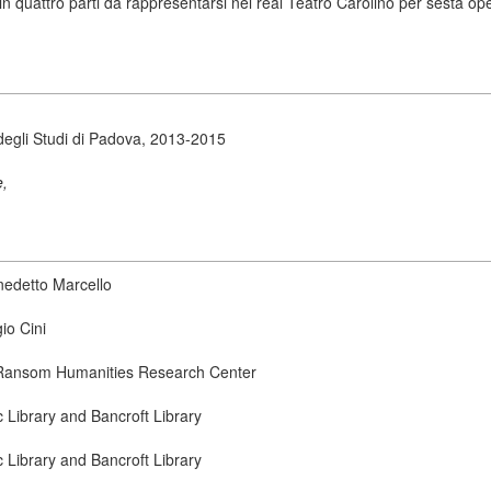
in quattro parti da rappresentarsi nel real Teatro Carolino per sesta o
degli Studi di Padova, 2013-2015
e,
nedetto Marcello
io Cini
ry Ransom Humanities Research Center
ic Library and Bancroft Library
ic Library and Bancroft Library