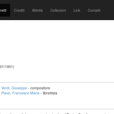
retti
Crediti
Attività
Collezioni
Link
Contatti
/01/1901)
Verdi, Giuseppe
- compositore
Piave, Francesco Maria
- librettista