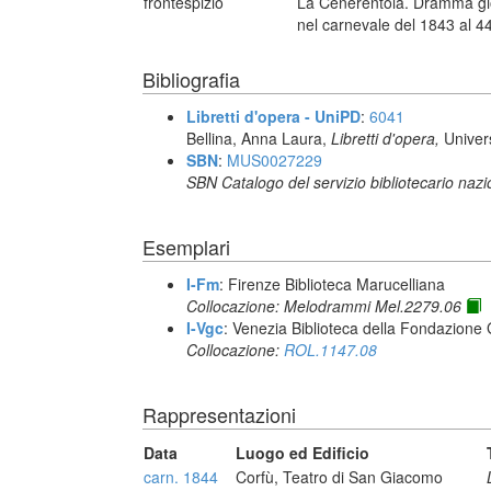
frontespizio
La Cenerentola. Dramma gio
nel carnevale del 1843 al 44
Bibliografia
Libretti d'opera - UniPD
:
6041
Bellina, Anna Laura,
Libretti d'opera,
Univer
SBN
:
MUS0027229
SBN Catalogo del servizio bibliotecario naz
Esemplari
I-Fm
: Firenze Biblioteca Marucelliana
Collocazione: Melodrammi Mel.2279.06
I-Vgc
: Venezia Biblioteca della Fondazione 
Collocazione:
ROL.1147.08
Rappresentazioni
Data
Luogo ed Edificio
carn. 1844
Corfù, Teatro di San Giacomo