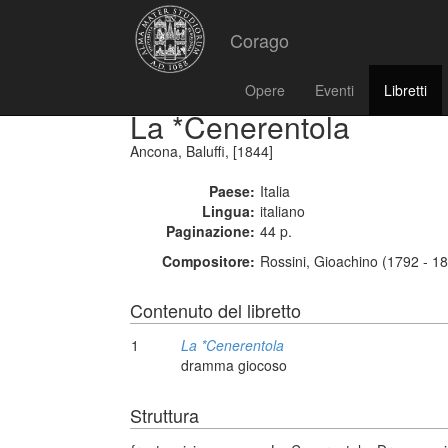
Corago
Opere
Eventi
Libretti
La *Cenerentola
Ancona, Baluffi, [1844]
Paese:
Italia
Lingua:
italiano
Paginazione:
44 p.
Compositore:
Rossini, Gioachino (1792 - 1
Contenuto del libretto
1
La *Cenerentola
dramma giocoso
Struttura