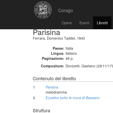
Corago
Opere
Eventi
Libretti
Parisina
Ferrara, Domenico Taddei, 1843
Paese:
Italia
Lingua:
italiano
Paginazione:
48 p.
Compositore:
Donizetti, Gaetano (29/11/17
Contenuto del libretto
1
Parisina
melodramma
2
Ezzelino sotto le mura di Bassano
Struttura