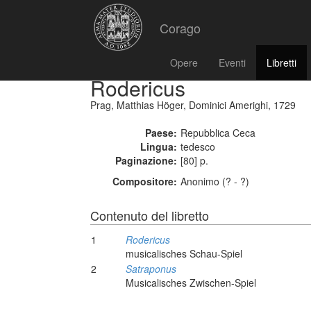
Corago
Opere
Eventi
Libretti
Rodericus
Prag, Matthias Höger, Dominici Amerighi, 1729
Paese:
Repubblica Ceca
Lingua:
tedesco
Paginazione:
[80] p.
Compositore:
Anonimo (? - ?)
Contenuto del libretto
1
Rodericus
musicalisches Schau-Spiel
2
Satraponus
Musicalisches Zwischen-Spiel