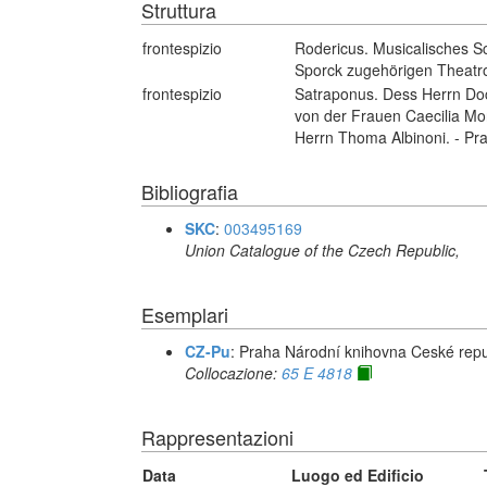
Struttura
frontespizio
Rodericus. Musicalisches S
Sporck zugehörigen Theatro 
frontespizio
Satraponus. Dess Herrn Doct
von der Frauen Caecilia Mon
Herrn Thoma Albinoni. - Pra
Bibliografia
SKC
:
003495169
Union Catalogue of the Czech Republic,
Esemplari
CZ-Pu
: Praha Národní knihovna Ceské repu
Collocazione:
65 E 4818
Rappresentazioni
Data
Luogo ed Edificio