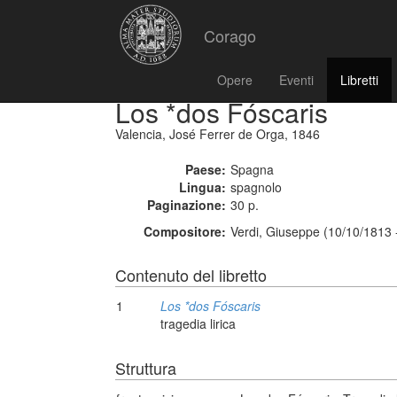
Corago
Opere
Eventi
Libretti
Los *dos Fóscaris
Valencia, José Ferrer de Orga, 1846
Paese:
Spagna
Lingua:
spagnolo
Paginazione:
30 p.
Compositore:
Verdi, Giuseppe (10/10/1813 
Contenuto del libretto
1
Los *dos Fóscaris
tragedia lirica
Struttura