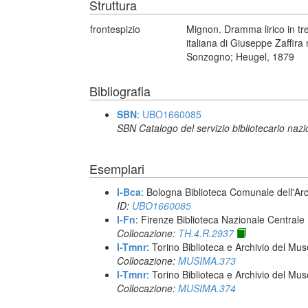
Struttura
frontespizio
Mignon. Dramma lirico in tre
italiana di Giuseppe Zaffir
Sonzogno; Heugel, 1879
Bibliografia
SBN
:
UBO1660085
SBN Catalogo del servizio bibliotecario naz
Esemplari
I-Bca
: Bologna Biblioteca Comunale dell'Ar
ID:
UBO1660085
I-Fn
: Firenze Biblioteca Nazionale Centrale
Collocazione:
TH.4.R.2937
I-Tmnr
: Torino Biblioteca e Archivio del Mu
Collocazione:
MUSIMA.373
I-Tmnr
: Torino Biblioteca e Archivio del Mu
Collocazione:
MUSIMA.374