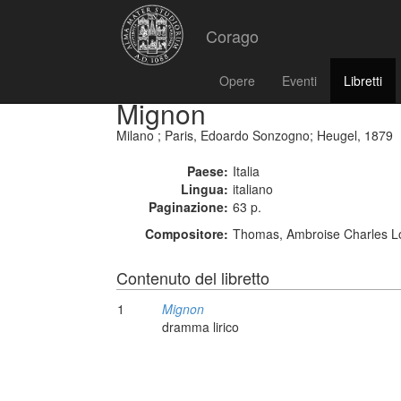
Corago
Opere
Eventi
Libretti
Mignon
Milano ; Paris, Edoardo Sonzogno; Heugel, 1879
Paese:
Italia
Lingua:
italiano
Paginazione:
63 p.
Compositore:
Thomas, Ambroise Charles Lo
Contenuto del libretto
1
Mignon
dramma lirico