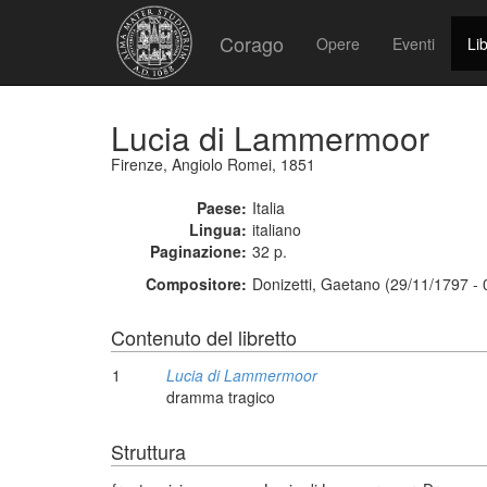
Corago
Opere
Eventi
Lib
Lucia di Lammermoor
Firenze, Angiolo Romei, 1851
Paese:
Italia
Lingua:
italiano
Paginazione:
32 p.
Compositore:
Donizetti, Gaetano (29/11/1797 -
Contenuto del libretto
1
Lucia di Lammermoor
dramma tragico
Struttura