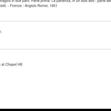
ico in due parti. Parte prima: La partenza, in un solo atto ; parte seco
zetti. - Firenze : Angiolo Romei, 1851
e,
 at Chapel Hill