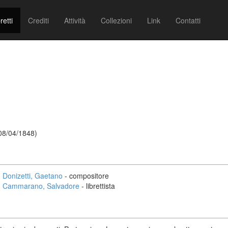
retti
Crediti
Attività
Collezioni
Link
Contatti
 08/04/1848)
Donizetti, Gaetano
- compositore
Cammarano, Salvadore
- librettista