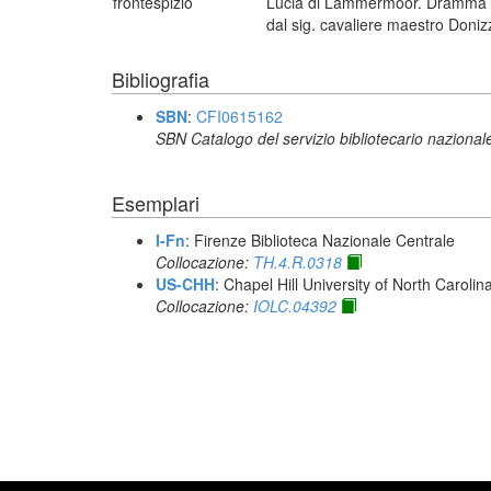
frontespizio
Lucia di Lammermoor. Dramma trag
dal sig. cavaliere maestro Doniz
Bibliografia
SBN
:
CFI0615162
SBN Catalogo del servizio bibliotecario nazional
Esemplari
I-Fn
: Firenze Biblioteca Nazionale Centrale
Collocazione:
TH.4.R.0318
US-CHH
: Chapel Hill University of North Carolina
Collocazione:
IOLC.04392