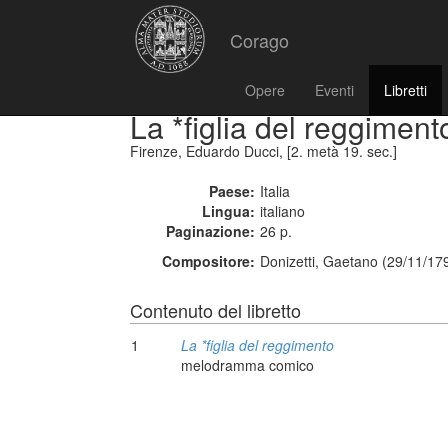
Corago
Opere
Eventi
Libretti
La *figlia del reggiment
Firenze, Eduardo Ducci, [2. metà 19. sec.]
Paese:
Italia
Lingua:
italiano
Paginazione:
26 p.
Compositore:
Donizetti, Gaetano (29/11/17
Contenuto del libretto
1
La *figlia del reggimento
melodramma comico