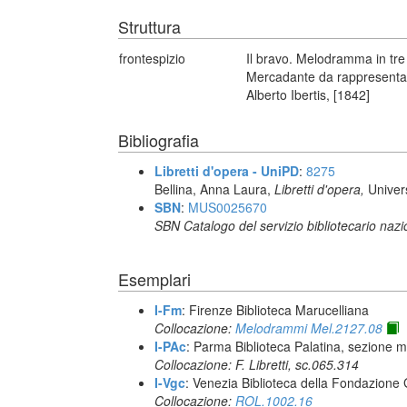
Struttura
frontespizio
Il bravo. Melodramma in tre
Mercadante da rappresentars
Alberto Ibertis, [1842]
Bibliografia
Libretti d'opera - UniPD
:
8275
Bellina, Anna Laura,
Libretti d'opera,
Univer
SBN
:
MUS0025670
SBN Catalogo del servizio bibliotecario naz
Esemplari
I-Fm
: Firenze Biblioteca Marucelliana
Collocazione:
Melodrammi Mel.2127.08
I-PAc
: Parma Biblioteca Palatina, sezione m
Collocazione: F. Libretti, sc.065.314
I-Vgc
: Venezia Biblioteca della Fondazione 
Collocazione:
ROL.1002.16