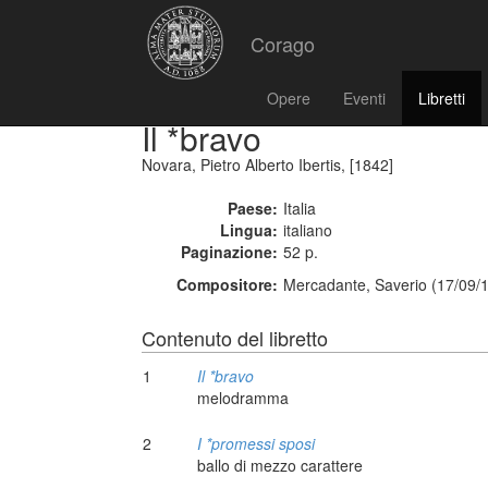
Corago
Opere
Eventi
Libretti
Il *bravo
Novara, Pietro Alberto Ibertis, [1842]
Paese:
Italia
Lingua:
italiano
Paginazione:
52 p.
Compositore:
Mercadante, Saverio (17/09/
Contenuto del libretto
1
Il *bravo
melodramma
2
I *promessi sposi
ballo di mezzo carattere