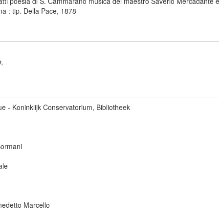
tre atti poesia di S. Cammarano musica del maestro Saverio Mercadante 
a : tip. Della Pace, 1878
e,
ue - Koninklijk Conservatorium, Bibliotheek
Sormani
ale
nedetto Marcello