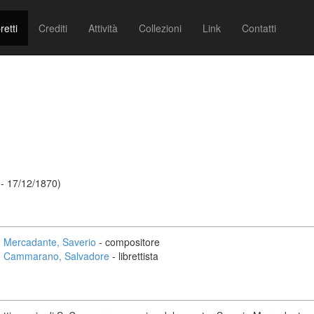
retti
Crediti
Attività
Collezioni
Link
Contatti
- 17/12/1870)
Mercadante, Saverio
- compositore
Cammarano, Salvadore
- librettista