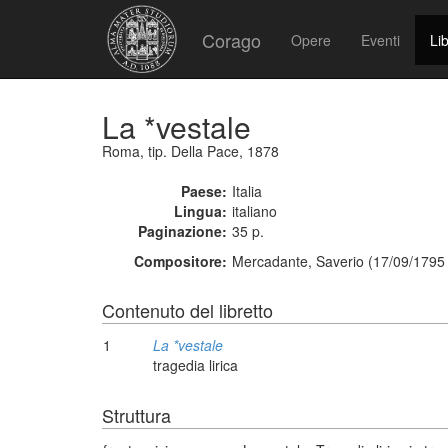
Corago
Opere
Eventi
Lib
La *vestale
Roma, tip. Della Pace, 1878
Paese:
Italia
Lingua:
italiano
Paginazione:
35 p.
Compositore:
Mercadante, Saverio (17/09/1795 
Contenuto del libretto
1
La *vestale
tragedia lirica
Struttura