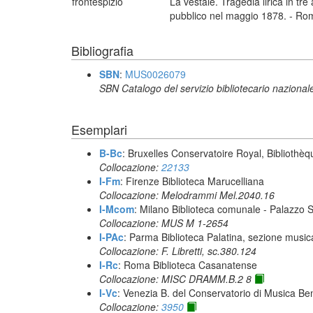
frontespizio
La vestale. Tragedia lirica in 
pubblico nel maggio 1878. - Rom
Bibliografia
SBN
:
MUS0026079
SBN Catalogo del servizio bibliotecario nazional
Esemplari
B-Bc
: Bruxelles Conservatoire Royal, Bibliothèq
Collocazione:
22133
I-Fm
: Firenze Biblioteca Marucelliana
Collocazione: Melodrammi Mel.2040.16
I-Mcom
: Milano Biblioteca comunale - Palazzo 
Collocazione: MUS M 1-2654
I-PAc
: Parma Biblioteca Palatina, sezione music
Collocazione: F. Libretti, sc.380.124
I-Rc
: Roma Biblioteca Casanatense
Collocazione: MISC DRAMM.B.2 8
I-Vc
: Venezia B. del Conservatorio di Musica Be
Collocazione:
3950