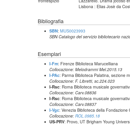
frontespizio
Lazzarello. Drama jocoso em
Lisbona : Elias Josè da Co
Bibliografia
SBN
:
MUS0023993
SBN Catalogo del servizio bibliotecario naz
Esemplari
I-Fm
: Firenze Biblioteca Marucelliana
Collocazione: Melodrammi Mel.2015.13
I-PAc
: Parma Biblioteca Palatina, sezione m
Collocazione: F. Libretti, sc.224.023
I-Rsc
: Roma Biblioteca musicale governativa
Collocazione: Carv.08836
I-Rsc
: Roma Biblioteca musicale governativa
Collocazione: Carv.08837
I-Vgc
: Venezia Biblioteca della Fondazione 
Collocazione:
ROL.0985.18
US-PRV
: Provo, UT Brigham Young Universi