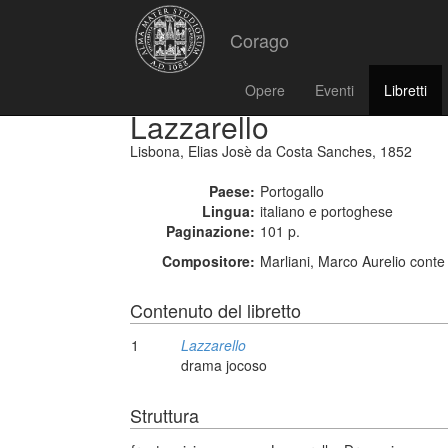
Corago
Opere
Eventi
Libretti
Lazzarello
Lisbona, Elias Josè da Costa Sanches, 1852
Paese:
Portogallo
Lingua:
italiano e portoghese
Paginazione:
101 p.
Compositore:
Marliani, Marco Aurelio conte
Contenuto del libretto
1
Lazzarello
drama jocoso
Struttura