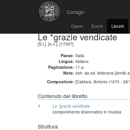
Corago
Opere
Eventi
Libretti
Le *grazie vendicate
[S.l.], [s.n.], [1735?]
Paese:
Italia
Lingua:
italiano
Paginazione:
11 p.
Note:
estr. da ed. letteraria [simile 
Compositore:
[Caldara, Antonio (1670 - 28/
Contenuto del libretto
1
Le *grazie vendicate
componimento drammatico in musica
Struttura