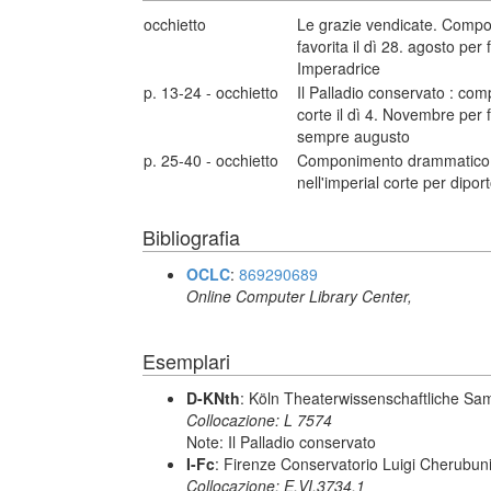
occhietto
Le grazie vendicate. Compo
favorita il dì 28. agosto per
Imperadrice
p. 13-24 - occhietto
Il Palladio conservato : co
corte il dì 4. Novembre per 
sempre augusto
p. 25-40 - occhietto
Componimento drammatico ch
nell'imperial corte per dipor
Bibliografia
OCLC
:
869290689
Online Computer Library Center,
Esemplari
D-KNth
: Köln Theaterwissenschaftliche Sa
Collocazione: L 7574
Note: Il Palladio conservato
I-Fc
: Firenze Conservatorio Luigi Cherubun
Collocazione: E.VI.3734.1