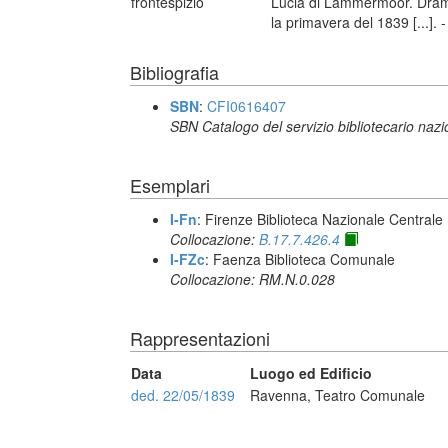
frontespizio
Lucia di Lammermoor. Dram
la primavera del 1839 [...].
Bibliografia
SBN
:
CFI0616407
SBN Catalogo del servizio bibliotecario naz
Esemplari
I-Fn
: Firenze Biblioteca Nazionale Centrale
Collocazione:
B.17.7.426.4
I-FZc
: Faenza Biblioteca Comunale
Collocazione: RM.N.0.028
Rappresentazioni
Data
Luogo ed Edificio
ded. 22/05/1839
Ravenna, Teatro Comunale