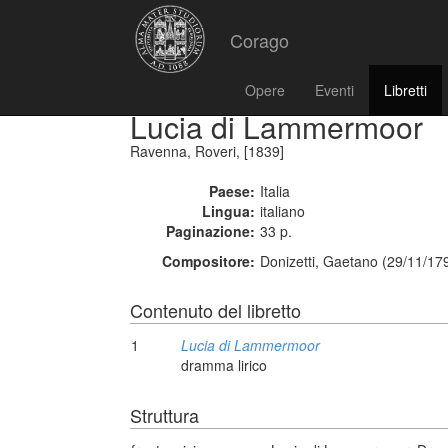
Corago
Opere
Eventi
Libretti
Lucia di Lammermoor
Ravenna, Roveri, [1839]
Paese:
Italia
Lingua:
italiano
Paginazione:
33 p.
Compositore:
Donizetti, Gaetano (29/11/17
Contenuto del libretto
1
Lucia di Lammermoor
dramma lirico
Struttura