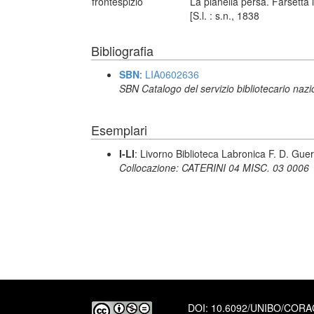
frontespizio
La pianella persa. Farsetta i
[S.l. : s.n., 1838
Bibliografia
SBN
:
LIA0602636
SBN Catalogo del servizio bibliotecario naz
Esemplari
I-LI
: Livorno Biblioteca Labronica F. D. Guer
Collocazione: CATERINI 04 MISC. 03 0006
DOI:
10.6092/UNIBO/COR