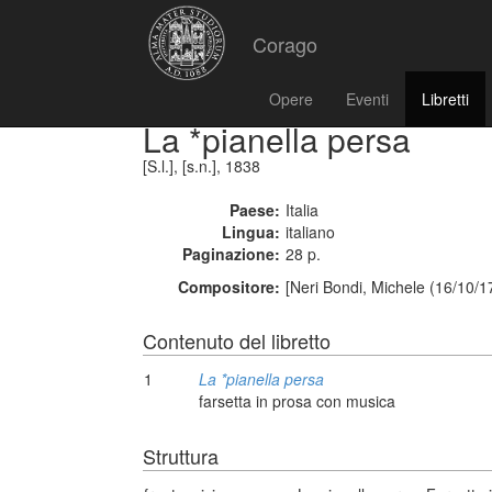
Corago
Opere
Eventi
Libretti
La *pianella persa
[S.l.], [s.n.], 1838
Paese:
Italia
Lingua:
italiano
Paginazione:
28 p.
Compositore:
[Neri Bondi, Michele (16/10/1
Contenuto del libretto
1
La *pianella persa
farsetta in prosa con musica
Struttura