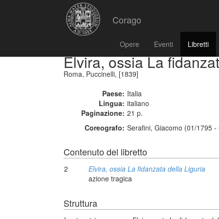
Corago
Opere
Eventi
Libretti
Elvira, ossia La fidanza
Roma, Puccinelli, [1839]
Paese:
Italia
Lingua:
italiano
Paginazione:
21 p.
Coreografo:
Serafini, Giacomo (01/1795 -
Contenuto del libretto
2
Elvira, ossia La fidanzata della Liguria
azione tragica
Struttura