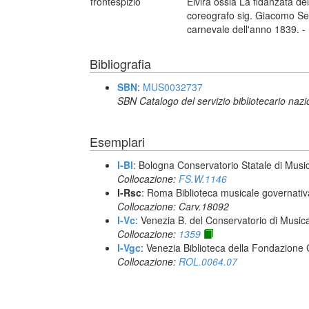
frontespizio
Elvira ossia La fidanzata del
coreografo sig. Giacomo Sera
carnevale dell'anno 1839. - 
Bibliografia
SBN
:
MUS0032737
SBN Catalogo del servizio bibliotecario naz
Esemplari
I-Bl
: Bologna Conservatorio Statale di Music
Collocazione:
FS.W.1146
I-Rsc
: Roma Biblioteca musicale governativa
Collocazione: Carv.18092
I-Vc
: Venezia B. del Conservatorio di Musi
Collocazione:
1359
I-Vgc
: Venezia Biblioteca della Fondazione 
Collocazione:
ROL.0064.07