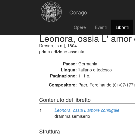
Corago
Opere
Eventi
Libretti
Leonora, ossia L' amor
Dresda, [s.n.], 1804
prima edizione assoluta
Paese:
Germania
Lingua:
italiano e tedesco
Paginazione:
111 p.
Compositore:
Paer, Ferdinando (01/07/1771
Contenuto del libretto
1
Leonora, ossia L'amore coniugale
dramma semiserio
Struttura