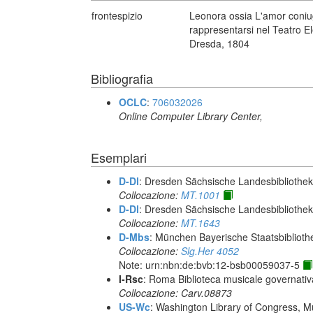
frontespizio
Leonora ossia L'amor coniuga
rappresentarsi nel Teatro El
Dresda, 1804
Bibliografia
OCLC
:
706032026
Online Computer Library Center,
Esemplari
D-Dl
: Dresden Sächsische Landesbibliothek 
Collocazione:
MT.1001
D-Dl
: Dresden Sächsische Landesbibliothek 
Collocazione:
MT.1643
D-Mbs
: München Bayerische Staatsbiblioth
Collocazione:
Slg.Her 4052
Note: urn:nbn:de:bvb:12-bsb00059037-5
I-Rsc
: Roma Biblioteca musicale governativa
Collocazione: Carv.08873
US-Wc
: Washington Library of Congress, Mu