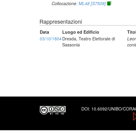
Collocazione:
ML48 [S7509]
Rappresentazioni
Data
Luogo ed Edificio
Tito
03/10/1804
Dresda, Teatro Elettorale di
Leon
Sassonia
coni
DOI:
10.6092/UNIBO/COR