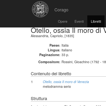
Corago
Opere
Eventi
Libretti
Otello, ossia Il moro di
Alessandria, Capriolo, [1835]
Paese:
Italia
Lingua:
italiano
Paginazione:
33 p.
Compositore:
Rossini, Gioachino (1792 - 1
Contenuto del libretto
1
Otello, ossia Il moro di Venezia
melodramma serio
Struttura