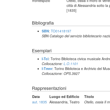
frontespizio
Otello, ossia Il moro di Ven
città di Alessandria sotto la
[1835]
Bibliografia
SBN
:
TO01418197
SBN Catalogo del servizio bibliotecario naz
Esemplari
I-Tci
: Torino Biblioteca civica musicale Andr
Collocazione:
L.O.1101
I-Tmnr
: Torino Biblioteca e Archivio del Mu
Collocazione: OPS.3927
Rappresentazioni
Data
Luogo ed Edificio
Titolo
aut. 1835
Alessandria, Teatro
Otello, ossia Il 