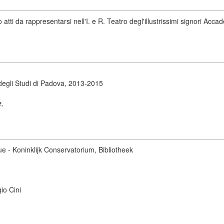
tti da rappresentarsi nell'I. e R. Teatro degl'illustrissimi signori Accad
degli Studi di Padova, 2013-2015
e,
ue - Koninklijk Conservatorium, Bibliotheek
io Cini