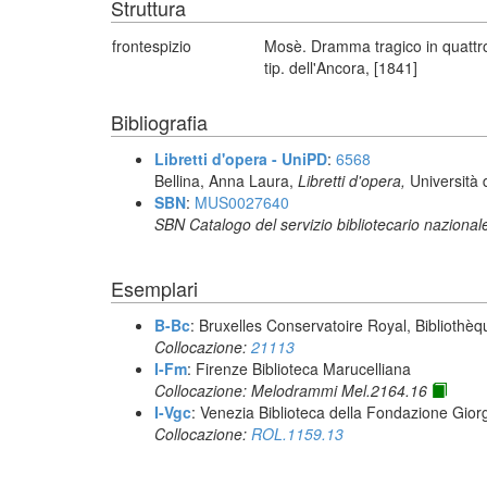
Struttura
frontespizio
Mosè. Dramma tragico in quattro a
tip. dell'Ancora, [1841]
Bibliografia
Libretti d'opera - UniPD
:
6568
Bellina, Anna Laura,
Libretti d'opera,
Università 
SBN
:
MUS0027640
SBN Catalogo del servizio bibliotecario nazional
Esemplari
B-Bc
: Bruxelles Conservatoire Royal, Bibliothèq
Collocazione:
21113
I-Fm
: Firenze Biblioteca Marucelliana
Collocazione: Melodrammi Mel.2164.16
I-Vgc
: Venezia Biblioteca della Fondazione Giorg
Collocazione:
ROL.1159.13