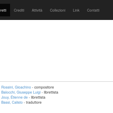
retti
Crediti
Attività
Collezioni
Link
Contatti
Rossini, Gioachino
- compositore
Balocchi, Giuseppe Luigi
- librettista
Jouy, Étienne de
- librettista
Bassi, Calisto
- traduttore