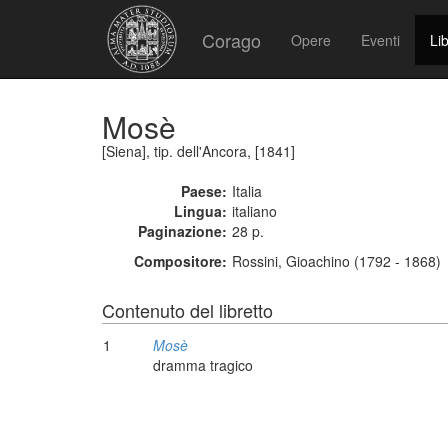
Corago
Opere
Eventi
Lib
Mosè
[Siena], tip. dell'Ancora, [1841]
Paese:
Italia
Lingua:
italiano
Paginazione:
28 p.
Compositore:
Rossini, Gioachino (1792 - 1868)
Contenuto del libretto
1
Mosè
dramma tragico